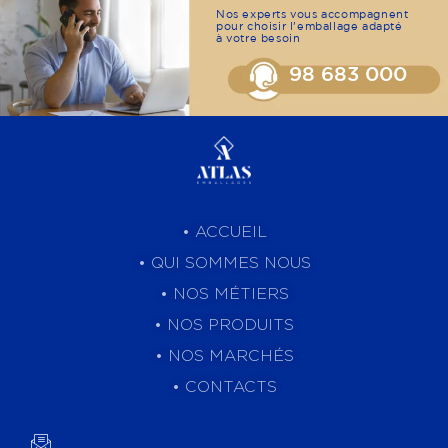
Nos experts vous accompagnent
pour choisir l’emballage adapté
à votre besoin
98 683 000
•
ACCUEIL
•
QUI SOMMES NOUS
•
NOS MÉTIERS
• NOS PRODUITS
•
NOS MARCHÉS
•
CONTACTS