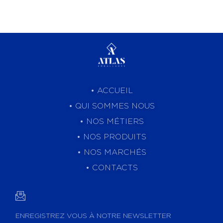
•
ACCUEIL
•
QUI SOMMES NOUS
•
NOS MÉTIERS
• NOS PRODUITS
•
NOS MARCHÉS
•
CONTACTS
ENREGISTREZ VOUS À NOTRE NEWSLETTER